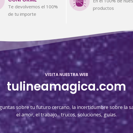
En el 100% de nues
Te devolvemos el 100%
productos
de tu importe
VISITA NUESTRA WEB
tulineamagica.com
guntas sobre tu futuro cercano, la incertidumbre sobre la sa
el amor, el trabajo... trucos, soluciones, guías.