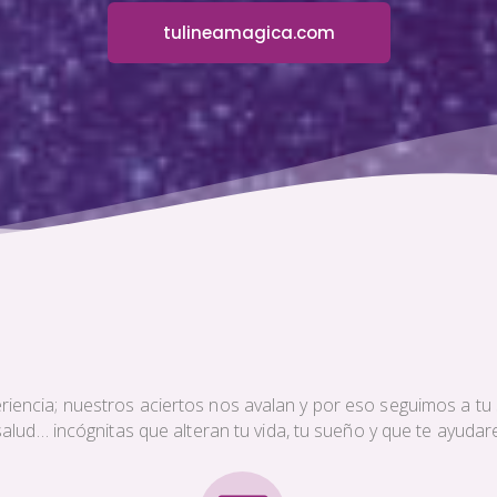
tulineamagica.com
iencia; nuestros aciertos nos avalan y por eso seguimos a tu s
a salud… incógnitas que alteran tu vida, tu sueño y que te ayud