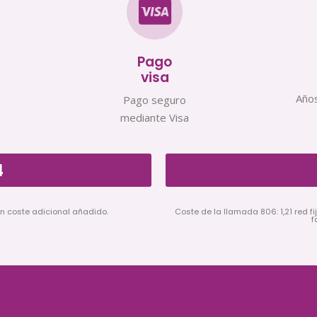
Pago
visa
Años
Pago seguro
mediante Visa
4
in coste adicional añadido.
Coste de la llamada 806: 1,21 red fij
f