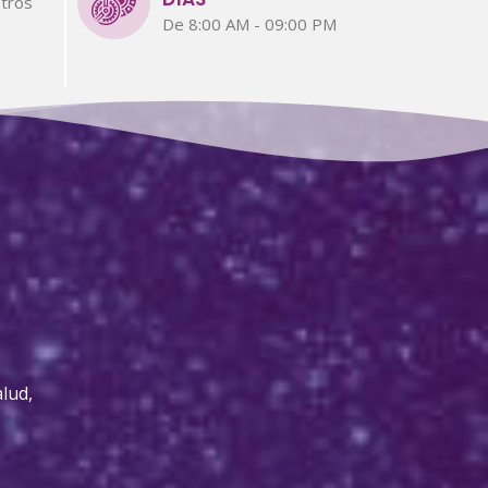
tros
De 8:00 AM - 09:00 PM
lud,