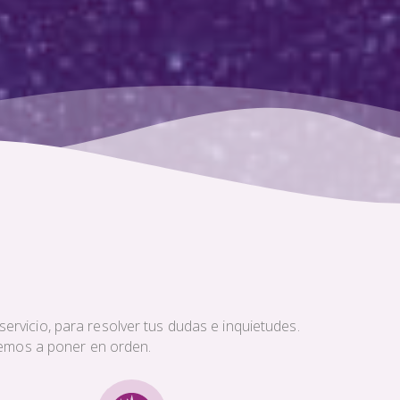
ervicio, para resolver tus dudas e inquietudes.
aremos a poner en orden.