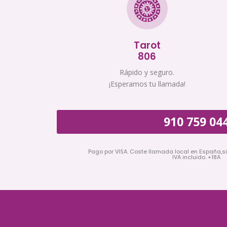
Tarot
806
Rápido y seguro.
¡Esperamos tu llamada!
910 759 04
Pago por VISA. Coste llamada local en España,s
IVA incluido. +18A