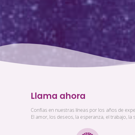
Llama ahora
Confías en nuestras líneas por los años de exper
El amor, los deseos, la esperanza, el trabajo, l