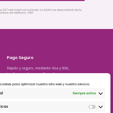
a 1,57 red móvil iva incluido. La tarifa se descontará de tu
actura de teléfono. +18A
Pago Seguro
Rápido y seguro, mediante Visa y 806,
trasferencia bancaria, Paypal
cookies para optimizar nuestro sitio web y nuestro servicio.
al
Siempre activo
ticas