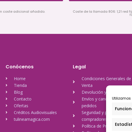
in coste adicional añadido.
Coste de la llamada 806: 1,21 red fij
f
Conócenos
Legal
Home
Condiciones Generales de
Tienda
Venta
Blog
Devolución y reembolso
Utilizamos 
Contacto
Envíos y cancelación de
Ofertas
pedidos
Funcion
Créditos Audiovisuales
Seguridad y protección a
tulineamagica.com
compradores
Estadís
Política de Privacidad