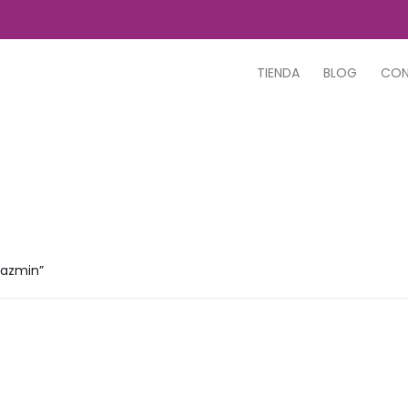
TIENDA
BLOG
CO
jazmin”