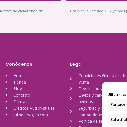
in coste adicional añadido.
Coste de la llamada 806: 1,21 red fij
f
Conócenos
Legal
Home
Condiciones Generales de
Tienda
Venta
Blog
Devolución y reembolso
Utilizamos 
Contacto
Envíos y cancelación de
Ofertas
pedidos
Funcion
Créditos Audiovisuales
Seguridad y protección a
tulineamagica.com
compradores
Estadís
Política de Privacidad