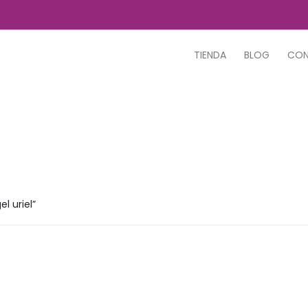
TIENDA
BLOG
CO
l uriel”