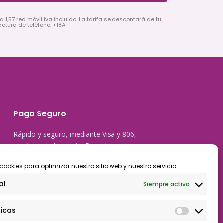
a 1,57 red móvil iva incluido. La tarifa se descontará de tu
actura de teléfono. +18A
Pago Seguro
Rápido y seguro, mediante Visa y 806,
trasferencia bancaria, Paypal
cookies para optimizar nuestro sitio web y nuestro servicio.
al
Siempre activo
ticas