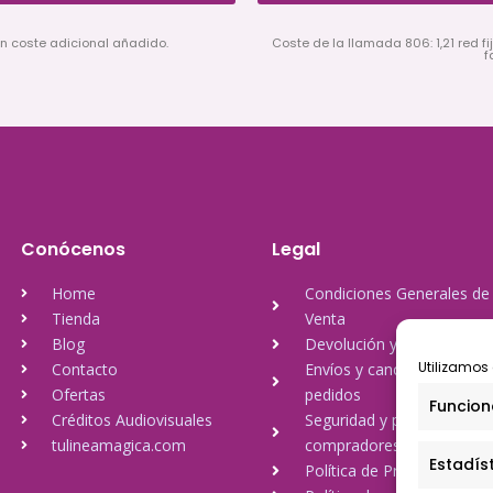
in coste adicional añadido.
Coste de la llamada 806: 1,21 red fij
f
Conócenos
Legal
Home
Condiciones Generales de
Tienda
Venta
Blog
Devolución y reembolso
Utilizamos 
Contacto
Envíos y cancelación de
Ofertas
pedidos
Funcion
Créditos Audiovisuales
Seguridad y protección a
tulineamagica.com
compradores
Estadís
Política de Privacidad