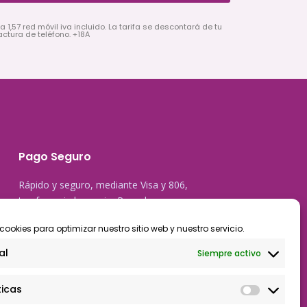
a 1,57 red móvil iva incluido. La tarifa se descontará de tu
actura de teléfono. +18A
Pago Seguro
Rápido y seguro, mediante Visa y 806,
trasferencia bancaria, Paypal
cookies para optimizar nuestro sitio web y nuestro servicio.
al
Siempre activo
ticas