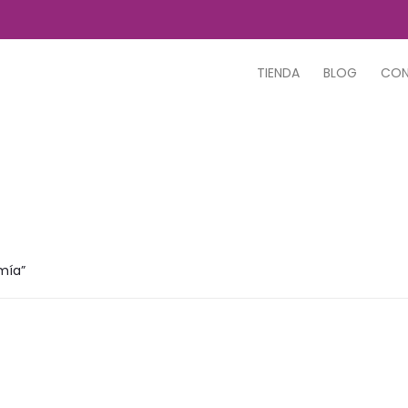
TIENDA
BLOG
CO
mía”