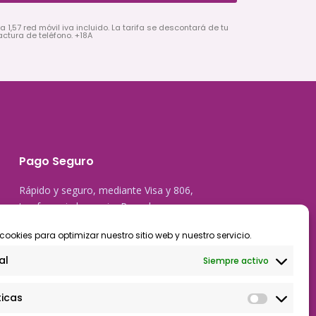
a 1,57 red móvil iva incluido. La tarifa se descontará de tu
actura de teléfono. +18A
Pago Seguro
Rápido y seguro, mediante Visa y 806,
trasferencia bancaria, Paypal
cookies para optimizar nuestro sitio web y nuestro servicio.
al
Siempre activo
ticas