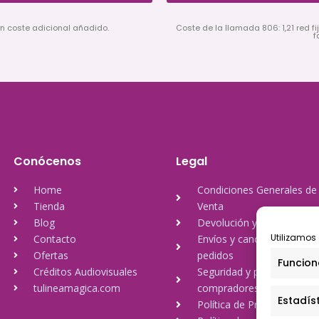
in coste adicional añadido.
Coste de la llamada 806: 1,21 red fij
f
Conócenos
Legal
Home
Condiciones Generales de
Tienda
Venta
Blog
Devolución y reembolso
Utilizamos 
Contacto
Envíos y cancelación de
Ofertas
pedidos
Funcion
Créditos Audiovisuales
Seguridad y protección a
tulineamagica.com
compradores
Estadís
Política de Privacidad