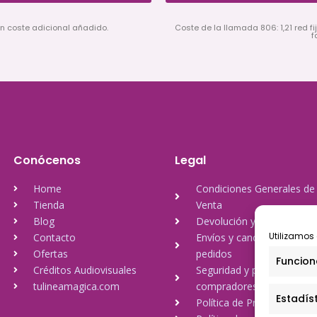
in coste adicional añadido.
Coste de la llamada 806: 1,21 red fij
f
Conócenos
Legal
Home
Condiciones Generales de
Tienda
Venta
Blog
Devolución y reembolso
Utilizamos 
Contacto
Envíos y cancelación de
Ofertas
pedidos
Funcion
Créditos Audiovisuales
Seguridad y protección a
tulineamagica.com
compradores
Estadís
Política de Privacidad