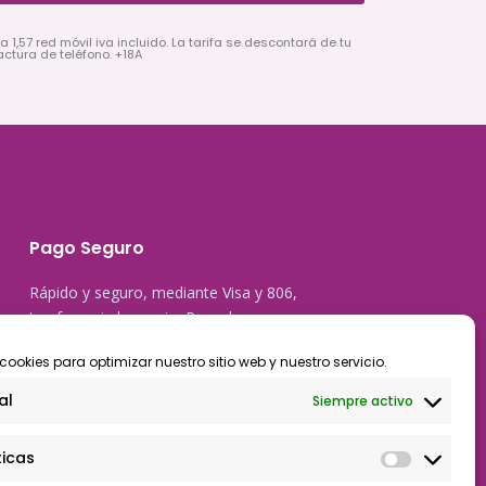
a 1,57 red móvil iva incluido. La tarifa se descontará de tu
actura de teléfono. +18A
Pago Seguro
Rápido y seguro, mediante Visa y 806,
trasferencia bancaria, Paypal
cookies para optimizar nuestro sitio web y nuestro servicio.
al
Siempre activo
ticas