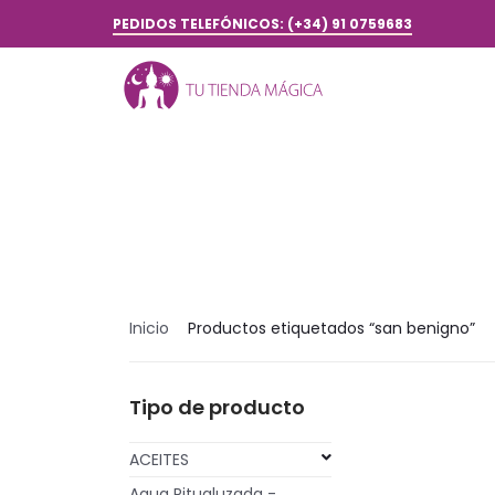
PEDIDOS TELEFÓNICOS: (+34) 91 0759683
Inicio
Productos etiquetados “san benigno”
Tipo de producto
ACEITES
Agua Ritualuzada -