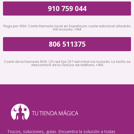
910 759 044
Pago por VISA. Coste llamada local en España,sin coste adicional añadido.
IVA incluido. +18A
806 511375
Coste de la llamada 806: 1,21 red fija 1,57 red móvil iva incluido. La tarifa se
descontará de tu factura de teléfono. +18A
Trucos, soluciones, guías. Encuentra la solución a todas