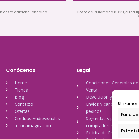
in coste adicional añadido.
Coste de la llamada 806: 1,21 red fij
f
Conócenos
Legal
Home
Condiciones Generales de
Tienda
Venta
Blog
Devolución y reembolso
Utilizamos 
Contacto
Envíos y cancelación de
Ofertas
pedidos
Funcion
Créditos Audiovisuales
Seguridad y protección a
tulineamagica.com
compradores
Estadís
Política de Privacidad