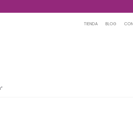
TIENDA
BLOG
CO
s”