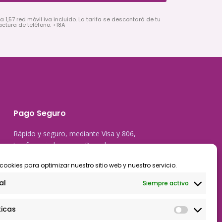
a 1,57 red móvil iva incluido. La tarifa se descontará de tu
actura de teléfono. +18A
Pago Seguro
Rápido y seguro, mediante Visa y 806,
trasferencia bancaria, Paypal
cookies para optimizar nuestro sitio web y nuestro servicio.
al
Siempre activo
ticas