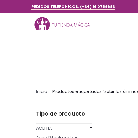
PEDIDOS TELEFÓNICOS: (+34) 91 0759683
Inicio
Productos etiquetados “subir los ánimo
Tipo de producto
ACEITES
Agua Ritualuzada -