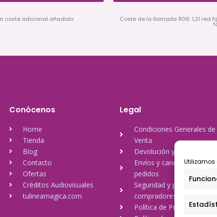
in coste adicional añadido.
Coste de la llamada 806: 1,21 red fij
f
Conócenos
Legal
Home
Condiciones Generales de
Tienda
Venta
Blog
Devolución y reembolso
Utilizamos 
Contacto
Envíos y cancelación de
Ofertas
pedidos
Funcion
Créditos Audiovisuales
Seguridad y protección a
tulineamagica.com
compradores
Estadís
Política de Privacidad