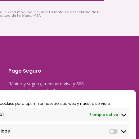
a 1,57 red móvil iva incluido. La tarifa se descontará de tu
actura de teléfono. +18A
Pago Seguro
Rápido y seguro, mediante Visa y 806,
trasferencia bancaria, Paypal
cookies para optimizar nuestro sitio web y nuestro servicio.
al
Siempre activo
ticas