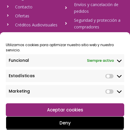
Envíos y cancelación de
Contacto
pedidos
Ofertas
Seguridad y protección a
Créditos Audiovisuales
compradores
tulineamagica.com
Política de Privacidad
Política de cookies
Utilizamos cookies para optimizar nuestro sitio web y nuestro
servicio.
Aviso Legal
Funcional
Siempre activo
Pago Seguro
Estadísticas
Rápido y seguro, mediante Visa y 806, trasferencia bancaria,
Paypal
Marketing
Aceptar cookies
Deny