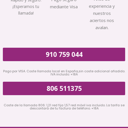
experiencia y
¡Esperamos tu
mediante Visa
llamada!
nuestros
aciertos nos
avalan.
910 759 044
Pago por VISA. Coste llamada local en España,sin coste adicional añadido.
IVA incluido. +18A
806 511375
Coste de la llamada 806: 1,21 red fija 1,57 red móvil iva incluido. La tarifa se
descontará de tu factura de teléfono. +18A