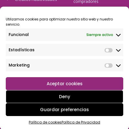
compradores
tulineamagica.com
Política de Privacidad
Política de cookies
Utilizamos cookies para optimizar nuestro sitio web y nuestro
servicio.
Aviso Legal
Funcional
Siempre activo
Pago Seguro
Estadísticas
Rápido y seguro, mediante Visa y 806, trasferencia bancaria,
Paypal
Marketing
Aceptar cookies
Deny
Guardar preferencias
Copyright © 2026 Tu tienda magica
Política de cookies
Política de Privacidad