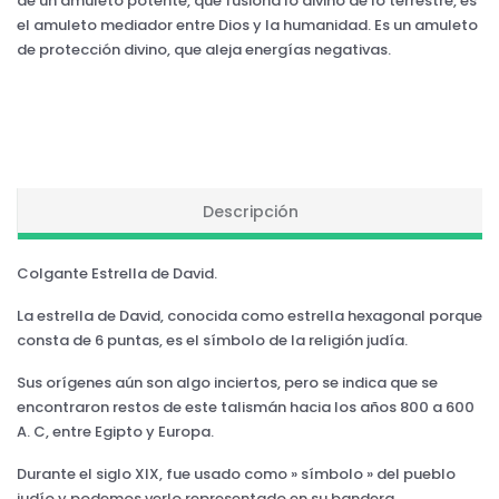
de un amuleto potente, que fusiona lo divino de lo terrestre, es
el amuleto mediador entre Dios y la humanidad. Es un amuleto
de protección divino, que aleja energías negativas.
Descripción
Colgante Estrella de David.
La estrella de David, conocida como estrella hexagonal porque
consta de 6 puntas, es el símbolo de la religión judía.
Sus orígenes aún son algo inciertos, pero se indica que se
encontraron restos de este talismán hacia los años 800 a 600
A. C, entre Egipto y Europa.
Durante el siglo XIX, fue usado como » símbolo » del pueblo
judío y podemos verlo representado en su bandera.