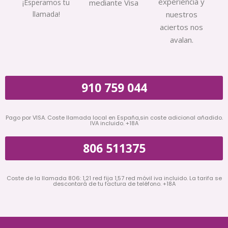
experiencia y
¡Esperamos tu
mediante Visa
llamada!
nuestros
aciertos nos
avalan.
910 759 044
Pago por VISA. Coste llamada local en España,sin coste adicional añadido.
IVA incluido. +18A
806 511375
Coste de la llamada 806: 1,21 red fija 1,57 red móvil iva incluido. La tarifa se
descontará de tu factura de teléfono. +18A