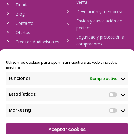
Venta
Tienda
Devolución y reembolso
Blog
Envíos y cancelación de
Contacto
pedidos
Ofertas
Seguridad y protección a
Créditos Audiovisuales
compradores
tulineamagica.com
Política de Privacidad
Política de cookies
Utilizamos cookies para optimizar nuestro sitio web y nuestro
servicio.
Aviso Legal
Funcional
Siempre activo
Pago Seguro
Estadísticas
Rápido y seguro, mediante Visa y 806, trasferencia bancaria,
Paypal
Marketing
Aceptar cookies