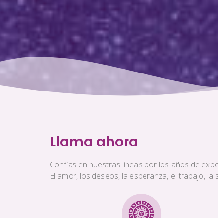
Llama ahora
Confías en nuestras líneas por los años de exper
El amor, los deseos, la esperanza, el trabajo, l