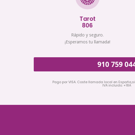
Tarot
806
Rápido y seguro.
¡Esperamos tu llamada!
910 759 04
Pago por VISA. Coste llamada local en España,s
IVA incluido. +18A