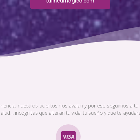
tulineamagica.com
iencia; nuestros aciertos nos avalan y por eso seguimos a tu s
a salud… incógnitas que alteran tu vida, tu sueño y que te ayud