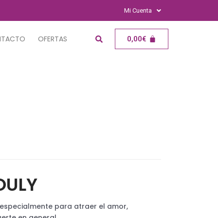
Mi Cuenta
NTACTO
OFERTAS
0,00
€
OULY
especialmente para atraer el amor,
 suerte en general.