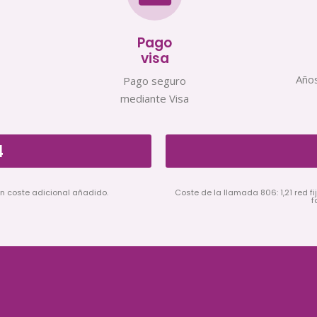
Pago
visa
Años
Pago seguro
mediante Visa
4
in coste adicional añadido.
Coste de la llamada 806: 1,21 red fij
f