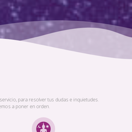
ervicio, para resolver tus dudas e inquietudes.
aremos a poner en orden.