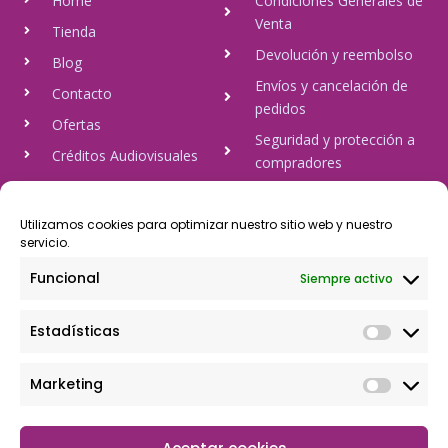
Home
Condiciones Generales de
Venta
Tienda
Devolución y reembolso
Blog
Envíos y cancelación de
Contacto
pedidos
Ofertas
Seguridad y protección a
Créditos Audiovisuales
compradores
tulineamagica.com
Política de Privacidad
Política de cookies
Utilizamos cookies para optimizar nuestro sitio web y nuestro
servicio.
Aviso Legal
Funcional
Siempre activo
Pago Seguro
Estadísticas
Rápido y seguro, mediante Visa y 806, trasferencia bancaria,
Paypal
Marketing