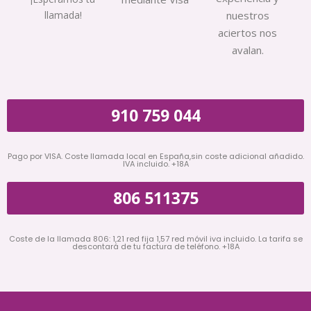
llamada!
nuestros
aciertos nos
avalan.
910 759 044
Pago por VISA. Coste llamada local en España,sin coste adicional añadido.
IVA incluido. +18A
806 511375
Coste de la llamada 806: 1,21 red fija 1,57 red móvil iva incluido. La tarifa se
descontará de tu factura de teléfono. +18A