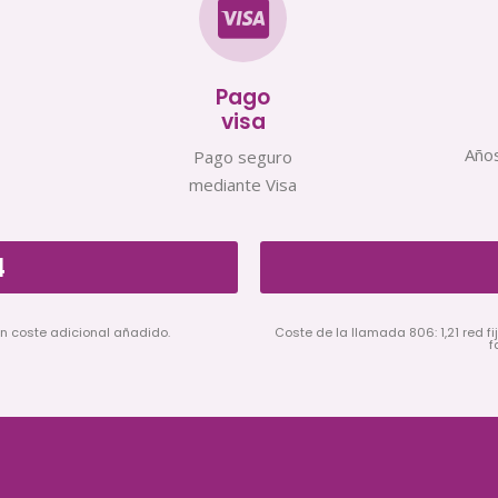
Pago
visa
Años
Pago seguro
mediante Visa
4
in coste adicional añadido.
Coste de la llamada 806: 1,21 red fij
f