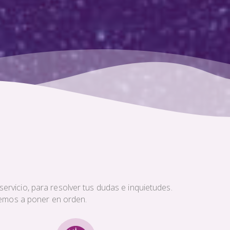
ervicio, para resolver tus dudas e inquietudes.
aremos a poner en orden.