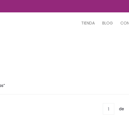
TIENDA
BLOG
CO
as”
de
1