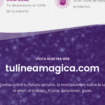
En el 100% de nues
Te devolvemos el 100%
productos
de tu importe
VISITA NUESTRA WEB
tulineamagica.com
guntas sobre tu futuro cercano, la incertidumbre sobre la sa
el amor, el trabajo... trucos, soluciones, guías.