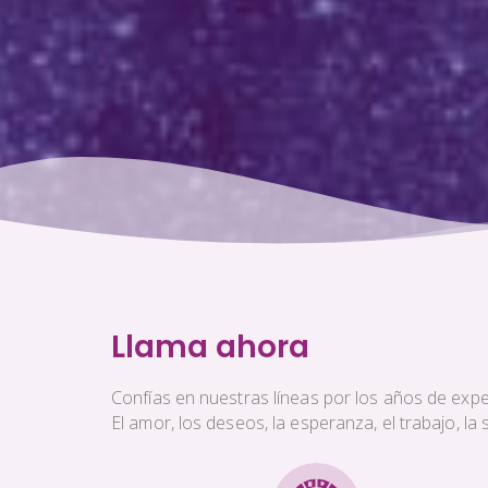
Llama ahora
Confías en nuestras líneas por los años de exper
El amor, los deseos, la esperanza, el trabajo, l