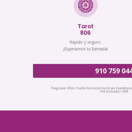
Tarot
806
Rápido y seguro.
¡Esperamos tu llamada!
910 759 04
Pago por VISA. Coste llamada local en España,s
IVA incluido. +18A