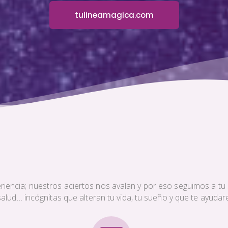
tulineamagica.com
iencia; nuestros aciertos nos avalan y por eso seguimos a tu s
a salud… incógnitas que alteran tu vida, tu sueño y que te ayud