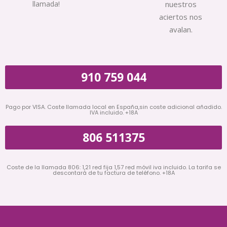
llamada!
nuestros
aciertos nos
avalan.
910 759 044
Pago por VISA. Coste llamada local en España,sin coste adicional añadido.
IVA incluido. +18A
806 511375
Coste de la llamada 806: 1,21 red fija 1,57 red móvil iva incluido. La tarifa se
descontará de tu factura de teléfono. +18A