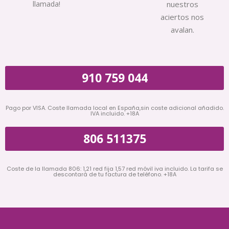
llamada!
nuestros
aciertos nos
avalan.
910 759 044
Pago por VISA. Coste llamada local en España,sin coste adicional añadido.
IVA incluido. +18A
806 511375
Coste de la llamada 806: 1,21 red fija 1,57 red móvil iva incluido. La tarifa se
descontará de tu factura de teléfono. +18A