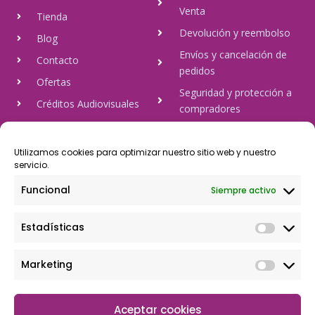
Venta
Tienda
Devolución y reembolso
Blog
Envíos y cancelación de
Contacto
pedidos
Ofertas
Seguridad y protección a
Créditos Audiovisuales
compradores
tulineamagica.com
Política de Privacidad
Política de cookies
Utilizamos cookies para optimizar nuestro sitio web y nuestro
servicio.
Aviso Legal
Funcional
Siempre activo
Pago Seguro
Estadísticas
Rápido y seguro, mediante Visa y 806, trasferencia bancaria,
Paypal
Marketing
Aceptar cookies