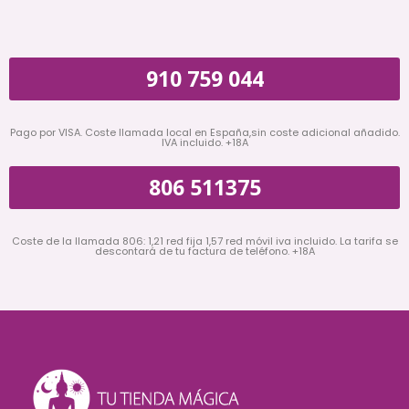
910 759 044
Pago por VISA. Coste llamada local en España,sin coste adicional añadido.
IVA incluido. +18A
806 511375
Coste de la llamada 806: 1,21 red fija 1,57 red móvil iva incluido. La tarifa se
descontará de tu factura de teléfono. +18A