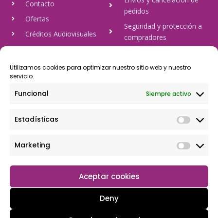
Contacto
pedidos
Ofertas
Seguridad y protección a
Créditos Audiovisuales
compradores
tulineamagica.com
Política de Privacidad
Política de cookies
Utilizamos cookies para optimizar nuestro sitio web y nuestro
servicio.
Aviso Legal
Funcional
Siempre activo
Pago Seguro
Estadísticas
Rápido y seguro, mediante Visa y 806, trasferencia bancaria,
Paypal
Marketing
Aceptar cookies
Deny