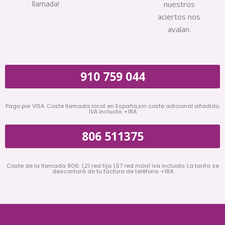
llamada!
nuestros
aciertos nos
avalan.
910 759 044
Pago por VISA. Coste llamada local en España,sin coste adicional añadido.
IVA incluido. +18A
806 511375
Coste de la llamada 806: 1,21 red fija 1,57 red móvil iva incluido. La tarifa se
descontará de tu factura de teléfono. +18A